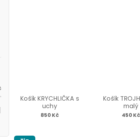
k
u
t
k
ů
t
ů
č
Košík KRYCHLIČKA s
Košík TROJ
uchy
malý
850 Kč
450 K