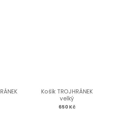
HRÁNEK
Košík TROJHRÁNEK
velký
č
650 Kč