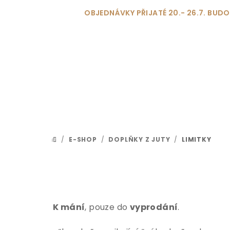
Přejít
OBJEDNÁVKY PŘIJATÉ 20.- 26.7. BU
na
obsah
/
E-SHOP
/
DOPLŇKY Z JUTY
/
LIMITKY
DOMŮ
K mání
, pouze do
vyprodání
.