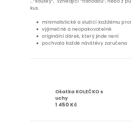
...“kousky”, vznikající “náhodou”,
nebo z pu
kus.
minimalistické a slušící
každému pro
výjimečné a neopakovatelné
originální dárek, který jinde není
pochvala každé návštěvy zaručena
Ošatka KOLEČKO s
uchy
1 450 Kč