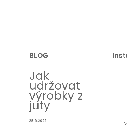
Z
á
BLOG
Ins
p
a
Jak
t
udržovat
í
výrobky z
juty
29.6.2025
S