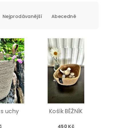
Nejprodávanější
Abecedně
 s uchy
Košík BĚŽNÍK
č
450 Kč