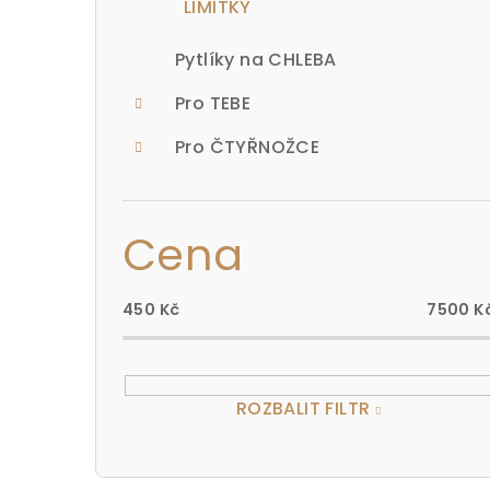
LIMITKY
e
Pytlíky na CHLEBA
l
Pro TEBE
Pro ČTYŘNOŽCE
Cena
450
Kč
7500
K
ROZBALIT FILTR