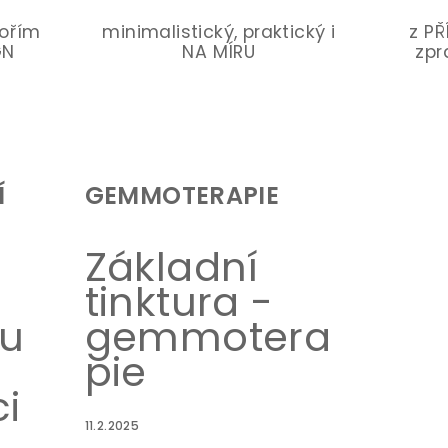
vořím
minimalistický, praktický i
z P
GN
NA MÍRU
zpr
Í
GEMMOTERAPIE
Základní
tinktura -
ou
gemmotera
pie
i
11.2.2025