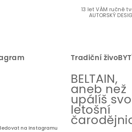
a
c
13 let VÁM ručně t
AUTORSKÝ DESI
í
p
r
v
k
tagram
Tradiční živoBYT
y
v
ý
BELTAIN,
p
aneb než
i
upálíš sv
s
letošní
u
čarodějnic
ledovat na Instagramu