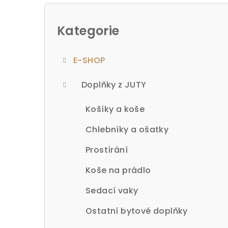
P
o
Kategorie
Přeskočit
kategorie
s
E-SHOP
t
r
Doplňky z JUTY
a
Košíky a koše
n
Chlebníky a ošatky
n
Prostírání
í
Koše na prádlo
p
Sedací vaky
a
Ostatní bytové doplňky
n