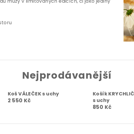
du múzy v limitovaných edicích, či jako jediný
storu
Nejprodávanější
Koš VÁLEČEK s uchy
Košík KRYCHLI
2 550 Kč
s uchy
850 Kč