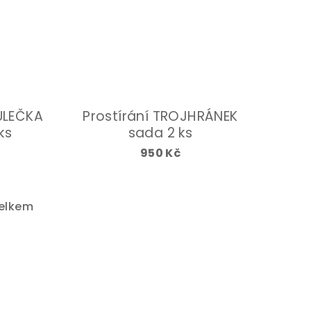
PŮLEČKA
Prostírání TROJHRÁNEK
ks
sada 2 ks
č
950 Kč
elkem