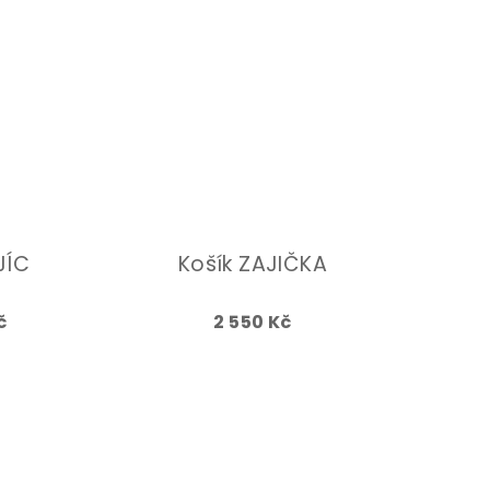
JÍC
Košík ZAJIČKA
č
2 550 Kč