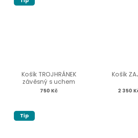
Tip
Košík TROJHRÁNEK
Košík ZA
závěsný s uchem
750 Kč
2 350 K
Tip