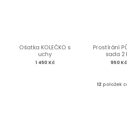
Ošatka KOLEČKO s
Prostírání 
uchy
sada 2 
1 450 Kč
950 K
12
položek c
O
v
l
á
d