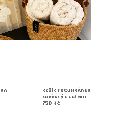
ČKA
Košík TROJHRÁNEK
závěsný s uchem
750 Kč