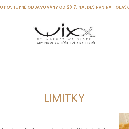
DOU POSTUPNĚ ODBAVOVÁNY OD 28.7. NAJDEŠ NÁS NA HOLAŠ
… ABY PROSTOR TĚŠIL TVÉ OKO I DUŠI
LIMITKY