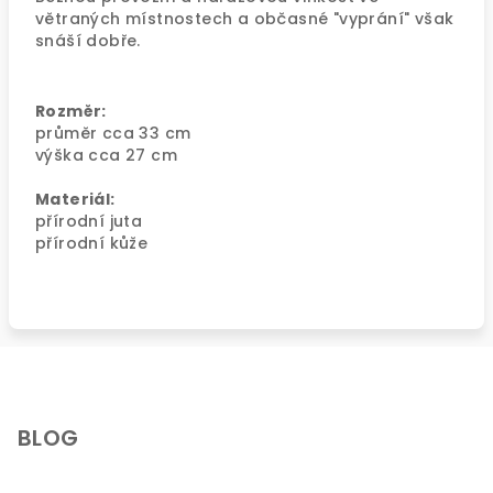
větraných místnostech a občasné "vyprání" však
snáší dobře.
Rozměr:
průměr cca 33 cm
výška cca 27 cm
Materiál:
přírodní juta
přírodní kůže
Z
á
p
BLOG
a