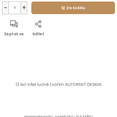
−
+
Do košíku
Zeptat se
Sdílet
13 let VÁM ručně tvořím AUTORSKÝ DESIGN
minimalistický, praktický i NA MÍRU