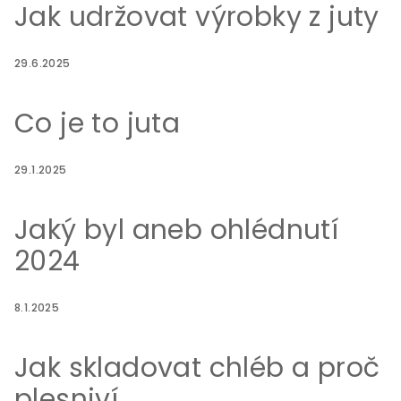
t
Jak udržovat výrobky z juty
í
29.6.2025
Co je to juta
29.1.2025
Jaký byl aneb ohlédnutí
2024
8.1.2025
Jak skladovat chléb a proč
plesniví