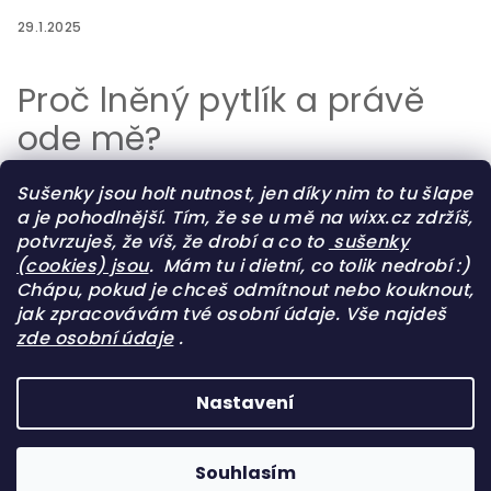
29.1.2025
Proč lněný pytlík a právě
ode mě?
Sušenky jsou holt nutnost, jen díky nim to tu šlape
29.7.2023
a je pohodlnější. Tím, že se u mě na wixx.cz zdržíš,
potvrzuješ, že víš, že drobí a co to
sušenky
Test pytlíků, ubrousků a
(cookies) jsou
.
Mám tu i dietní, co tolik nedrobí :)
Chápu, pokud je chceš odmítnout nebo kouknout,
utěrek na pečivo
jak zpracovávám tvé osobní údaje. Vše najdeš
zde osobní údaje
.
12.10.2022
Nastavení
Copyright 2026
wixx
. Všechna práva vyhrazena.
Upravit nastavení cookies
Souhlasím