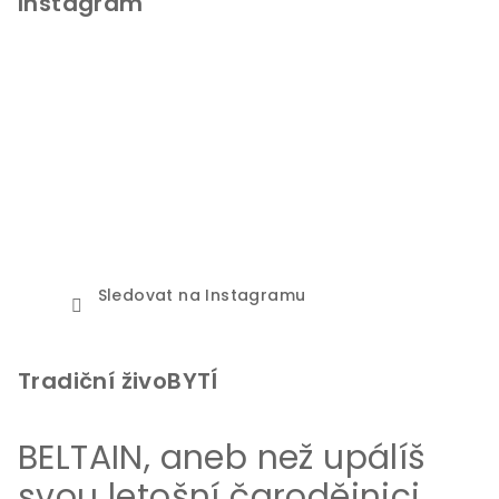
Instagram
Sledovat na Instagramu
Tradiční živoBYTÍ
BELTAIN, aneb než upálíš
svou letošní čarodějnici