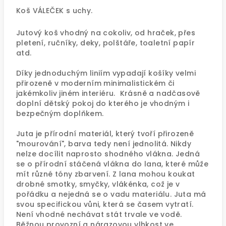
Koš VÁLEČEK s uchy.
Jutový koš vhodný na cokoliv, od hraček, přes
pletení, ručníky, deky, polštáře, toaletní papír
atd.
Díky jednoduchým liniím vypadají košíky velmi
přirozeně v moderním minimalistickém či
jakémkoliv jiném interiéru. Krásně a nadčasově
doplní dětský pokoj do kterého je vhodným i
bezpečným doplňkem.
Juta je přírodní materiál, který tvoří přirozeně
"mourování", barva tedy není jednolitá. Nikdy
nelze docílit naprosto shodného vlákna. Jedná
se o přírodní stáčená vlákna do lana, které může
mít různé tóny zbarvení. Z lana mohou koukat
drobné smotky, smyčky, vlákénka, což je v
pořádku a nejedná se o vadu materiálu. Juta má
svou specifickou vůni, která se časem vytratí.
Není vhodné nechávat stát trvale ve vodě.
Běžnou provozní a nárazovou vlhkost ve