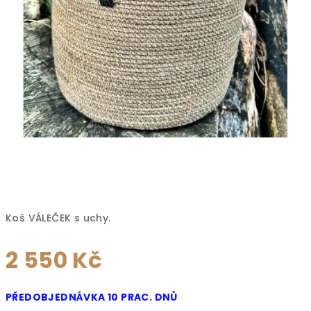
Koš VÁLEČEK s uchy.
2 550 Kč
Měrná
PŘEDOBJEDNÁVKA 10 PRAC. DNŮ
cena: