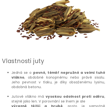
Vlastnosti juty
Jedná se o
pevné, téměř nepružné a velmi tuhé
vlákno
, obdobné konopnému nebo právě sisalu.
Jeho pevnost v tlaku, je díky obsaženému lysinu,
obdobná betonu.
Jutové vlákno má
vysokou odolnost proti oděru
,
stejně jako len. V porovnání se lnem je ale
výrazně těžší a hrubé
, proto je samotně