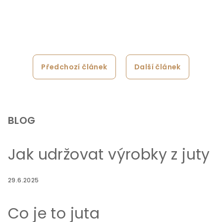
Předchozí článek
Další článek
Z
á
p
BLOG
a
t
Jak udržovat výrobky z juty
í
29.6.2025
Co je to juta