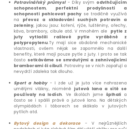
Potravinářský průmysl
- Díky svým
odvlhčujícím
schopnostem
,
perfektní prodyšnosti a
schopnosti pohlcovat pachy
se tradičně využívá
na
převoz a
skladování suchých potravin a
zeleniny
, jakou jsou: koření, rýže, luštěniny, ořechy,
káva, brambory, cibule atd. V mnohém ale
pytle z
juty vytlačili rašlové pytle vyráběné z
polypropylenu
.Ty mají sice obdobné mechanické
vlastnosti, ovšem nějak se zapomnělo na další
benefity, které mají pouze pytle z juty. I proto se tak
často
setkáváme se smrdutými a zahnívajícími
bramborami či cibulí
. Potraviny se v nich zapařují a
nevydrží zdaleka tak dlouho.
Sport a hobby
- I zde už je juta více nahrazena
umělými vlákny, nicméně
jutová lana a sítě se
používaly na lodích
. Ve školách jsme
šplhali
a
často se i spálili právě o jutové lano. Na dětských
olympiádách i táborech se skákalo v jutových
pytlích atd.
Bytový design a dekorace
- V nejrůznějších