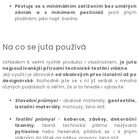
Pěstuje se s minimálním zatížením bez umělých
závlah a s minimem pesticidů
proti jiným
plodinám, jako např. bavlna.
Na co se juta používá
Vzhledem k velmi rychlé produkci i vlastnostem,
je juta
nejpoužívanější přírodní technické textilní vlákno
.
Její využití je obrovské
od obalových přes izolační až po
designérské
. Rozhodně jste se s ní již setkali v mnoha
různých podobách a věřím, že si to hnedle i vybavíte:
Stavební průmysl
- obalové materiály,
geotextilie,
izolační materiály
, motouzy, lana atd.
Textilní průmysl
-
koberce, závěsy, dekorační
tkaniny
, tkaná technická plátna nazývaná
pytlovina
nebo hesenská, přidává se i k jiným
vláknům do látek na oděvy, provazy, lana atd.