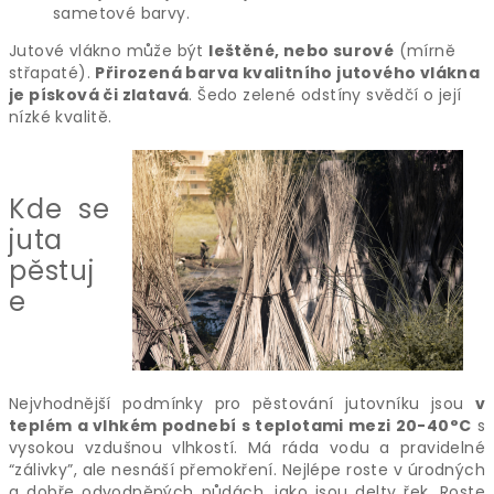
sametové barvy.
Jutové vlákno může být
leštěné, nebo surové
(mírně
střapaté).
Přirozená barva kvalitního jutového vlákna
je písková či zlatavá
. Šedo zelené odstíny svědčí o její
nízké kvalitě.
Kde se
juta
pěstuj
e
Nejvhodnější podmínky pro pěstování jutovníku jsou
v
teplém a vlhkém podnebí s teplotami mezi 20-40°C
s
vysokou vzdušnou vlhkostí. Má ráda vodu a pravidelné
“zálivky”, ale nesnáší přemokření. Nejlépe roste v úrodných
a dobře odvodněných půdách, jako jsou delty řek. Roste