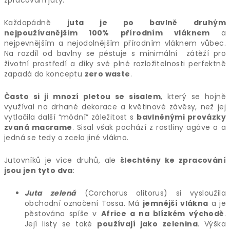
zpracování juty.
Každopádně
juta je po bavlně druhým
nejpoužívanějším 100% přírodním vláknem
a
nejpevnějším a nejodolnějším přírodním vláknem vůbec.
Na rozdíl od bavlny se pěstuje s minimální zátěží pro
životní prostředí a díky své plné rozložitelnosti perfektně
zapadá do konceptu
zero waste
.
Často si ji mnozí pletou se sisalem
, který se hojně
využíval na drhané dekorace a květinové závěsy, než jej
vytlačila další “módní” záležitost s
bavlněnými provázky
zvaná macrame
. Sisal však pochází z rostliny agáve a a
jedná se tedy o zcela jiné vlákno.
Jutovníků je více druhů, ale
šlechtěny ke zpracování
jsou jen tyto dva
:
Juta zelená
(Corchorus olitorus) si vysloužila
obchodní označení Tossa. Má
jemnější vlákna
a je
pěstována spíše v
Africe a na blízkém východě
.
Její listy se také
používají jako zelenina
. Výška