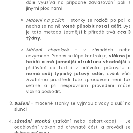
dále využívá na případně zavlažování polí s
jinými plodinami.
Máčení na polích
- stonky se rozloží po poli a
nechá se na ně
volně působit rosa i déšť
.
Byť
je tato metoda šetrnější k přírodě trvá
cca 3
týdny
.
Máčení chemické
- v zásadách nebo
enzymech. Proces se lépe kontroluje,
vlákno je
hebčí a má jemnější strukturu vhodnější
k
přidávání do textilií v oděvním průmyslu a
nemá svůj typický jutový odér
, avšak vůči
životnímu prostředí toto zpracování není tak
šetrné a při nesprávném provedení může
vlákna poškodit.
Sušení
- máčené stonky se vyjmou z vody a suší na
slunci.
Lámání stonků
(strikání nebo dekortikace) - Je
oddělování vláken od dřevnaté části a provádí se