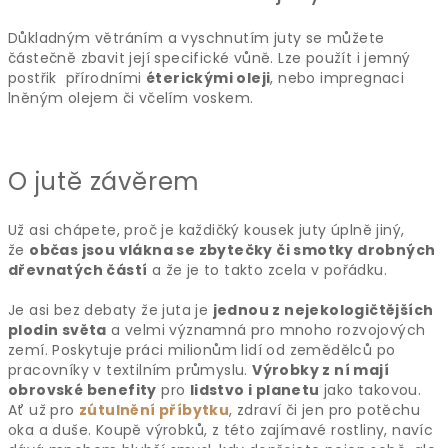
Důkladným větráním a vyschnutím juty se můžete
částečně zbavit její specifické vůně. Lze použít i jemný
postřik přírodními
éterickými oleji
, nebo impregnaci
lněným olejem či včelím voskem.
O jutě závěrem
Už asi chápete, proč je každičký kousek juty úplně jiný,
že
občas jsou vlákna se zbytečky či smotky drobných
dřevnatých částí
a že je to takto zcela v pořádku.
Je asi bez debaty že juta je
jednou z nejekologičtějších
plodin světa
a velmi významná pro mnoho rozvojových
zemí. Poskytuje práci milionům lidí od zemědělců po
pracovníky v textilním průmyslu.
Výrobky z ní mají
obrovské benefity
pro
lidstvo i planetu
jako takovou.
Ať už pro
zútulnění příbytku
, zdraví či jen pro potěchu
oka a duše. Koupě výrobků, z této zajímavé rostliny, navíc