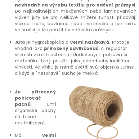
nevhodné na výrobu textilu pro oděvní průmysl
.
Do nejkvalitnějších měkčených nebo laminovaných
vláken juty se pro celkové snížení tuhosti přidávají
vlákna lněná, bavlněná nebo syntetická a jen takto
ve směsi je lze použít i v oděvním průmyslu.
Juta je hygroskopická a
velmi nasákavá.
Proto je
vhodná jako
přirozený odvlhčovač
, či regulátor
vlhkosti v místnostech i skladovaných potravin či
materiálu. Lze ji použít i jako jednoduchý indikátor
vlhkosti. Ve vlhku je mírně zvětší svůj objem a tuhne
a když je "nezdravě" sucho je měkká.
Je přirozený
pohlcovač
pachů
, umí
organické pachy
částečně i
neutralizovat.
Má
velmi