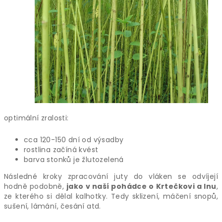
optimální zralosti:
cca 120-150 dní od výsadby
rostlina začíná kvést
barva stonků je žlutozelená
Následné kroky zpracování juty do vláken se odvíjejí
hodně podobně,
jako v naší pohádce o Krtečkovi a lnu
,
ze kterého si dělal kalhotky. Tedy sklizení, máčení snopů,
sušení, lámání, česání atd.