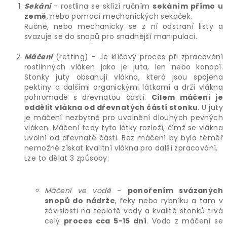
Sekání
- rostlina se sklízí ručním
sekáním přímo u
země
, nebo pomocí mechanických sekaček.
Ručně, nebo mechanicky se z ní odstraní listy a
svazuje se do snopů pro snadnější manipulaci.
Máčení
(retting) - Je klíčový proces při zpracování
rostlinných vláken jako je juta, len nebo konopí.
Stonky juty obsahují vlákna, která jsou spojena
pektiny a dalšími organickými látkami a drží vlákna
pohromadě s dřevnatou částí.
Cílem máčení je
oddělit vlákna od dřevnatých částí stonku
. U juty
je máčení nezbytné pro uvolnění dlouhých pevných
vláken. Máčení tedy tyto látky rozloží, čímž se vlákna
uvolní od dřevnaté části. Bez máčení by bylo téměř
nemožné získat kvalitní vlákna pro další zpracování.
Lze to dělat 3 způsoby:
Máčení ve vodě
-
ponořením svázaných
snopů do nádrže
, řeky nebo rybníku a tam v
závislosti na teplotě vody a kvalitě stonků trvá
celý
proces cca 5-15 dní
. Voda z máčení se