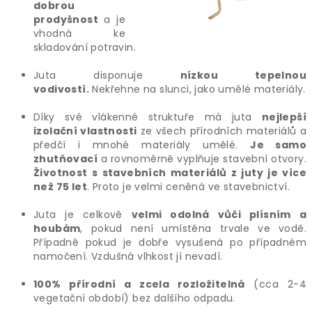
dobrou
prodyšnost
a je
vhodná ke
skladování potravin.
Juta disponuje
nízkou tepelnou
vodivostí.
Nekřehne na slunci, jako umělé materiály.
Díky své vlákenné struktuře má juta
nejlepší
izolační vlastnosti
ze všech přírodních materiálů a
předčí i mnohé materiály umělé.
Je samo
zhutňovací
a rovnoměrně vyplňuje stavební otvory.
Životnost s stavebních materiálů z juty je více
než 75 let
. Proto je velmi ceněná ve stavebnictví.
Juta je celkově
velmi odolná vůči plísním a
houbám
, pokud není umístěna trvale ve vodě.
Případně pokud je dobře vysušená po případném
namočení. Vzdušná vlhkost jí nevadí.
100% přírodní a zcela rozložitelná
(cca 2-4
vegetační období) bez dalšího odpadu.