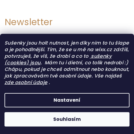
Newsletter
Sušenky jsou holt nutnost, jen díky nim to tu šlape
a je pohodlnější. Tím, že se u mě na wixx.cz zdržíš,
Novinky
potvrzuješ, že víš, že drobí a co to
sušenky
(cookies) jsou
.
Mám tu i dietní, co tolik nedrobí :)
Chápu, pokud je chceš odmítnout nebo kouknout,
KDY A KDE se uvidíme v
jak zpracovávám tvé osobní údaje. Vše najdeš
zde osobní údaje
.
PROSINCI
Nastavení
30.10.2025
KDY A KDE se uvidíme v
Souhlasím
LISTOPADU