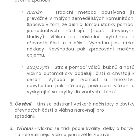
dvěma způsoby.
ručním
- Tradiční metoda používaná již
převážně v malých zemědělských komunitách.
Spočívá v tom, že dělníci lámou stonky pomocí
jednoduchých nástrojů (např. dřevěnými
kladivy). Vlákna se následně vytáhnou z
dřevnaté části a a očistí. Výhodou jsou nízké
náklady. Nevýhodou pak zpracování malého
objemu.
strojovým
- Stroje pomocí válců, bubnů a nožů
vlákna automaticky oddělují, čistí a chystají k
česání. Výhoda je rychlost a množství,
nevýhodou pak náklady, poškození vláken a
vyskytující se zbytky dřevnatých stonků.
Česání
- tím se odstraní veškeré nečistoty a zbytky
dřevnatých částí a vlákna narovnají pro
spřádání.
Třídění
- vlákna se třídí podle kvality, délky a barvy.
Ta nejkvalitnější vlákna jsou světle zlatavé