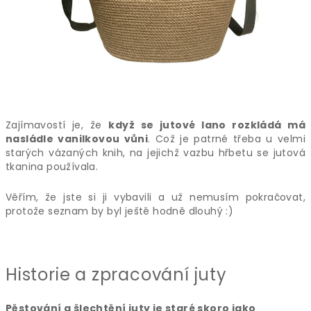
Zajímavostí je, že
když se jutové lano rozkládá má
nasládle vanilkovou vůni
. Což je patrné třeba u velmi
starých vázaných knih, na jejichž vazbu hřbetu se jutová
tkanina používala.
Věřím, že jste si ji vybavili a už nemusím pokračovat,
protože seznam by byl ještě hodně dlouhý :)
Historie a zpracování juty
Pěstování a šlechtění juty je staré skoro jako