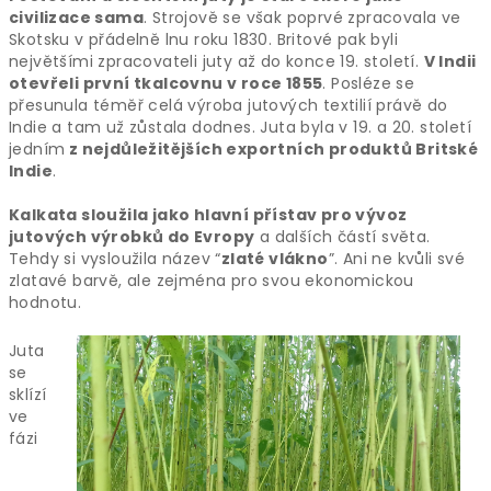
civilizace sama
. Strojově se však poprvé zpracovala ve
Skotsku v přádelně lnu roku 1830. Britové pak byli
největšími zpracovateli juty až do konce 19. století.
V Indii
otevřeli první tkalcovnu v roce 1855
. Posléze se
přesunula téměř celá výroba jutových textilií právě do
Indie a tam už zůstala dodnes. Juta byla v 19. a 20. století
jedním
z nejdůležitějších exportních produktů Britské
Indie
.
Kalkata sloužila jako hlavní přístav pro vývoz
jutových výrobků do Evropy
a dalších částí světa.
Tehdy si vysloužila název “
zlaté vlákno
”. Ani ne kvůli své
zlatavé barvě, ale zejména pro svou ekonomickou
hodnotu.
Juta
se
sklízí
ve
fázi