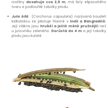
rostliny
dosahuje cca 2,5 m
, má listy elipsovitého
tvaru a podlouhlé tobolky plodu.
Juta bílá
(Corchorus capsularis) nazývaná koudelí
kalkatskou se pěstuje hlavně v
Indii a Bangladéši
.
Její vlákna jsou
hrubší a ještě
méně pružnější
než
u jutovníku zeleného.
Dorůstá do 4 m
a její tobolky
plodu jsou kulaté.