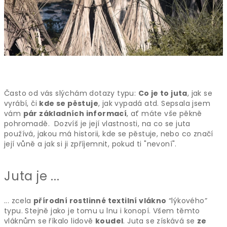
Často od vás slýchám dotazy typu:
Co je to juta
, jak se
vyrábí, či
kde se pěstuje
, jak vypadá atd. Sepsala jsem
vám
pár základních informací
, ať máte vše pěkně
pohromadě. Dozvíš je její vlastnosti, na co se juta
používá, jakou má historii, kde se pěstuje, nebo co značí
její vůně a jak si ji zpříjemnit, pokud ti "nevoní".
Juta je ...
... zcela
přírodní rostlinné textilní vlákno
“lýkového”
typu. Stejně jako je tomu u lnu i konopí. Všem těmto
vláknům se říkalo lidově
koudel
. Juta se získává se
ze