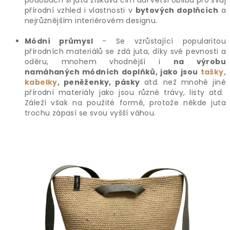
podobách si juta získává čím dál větší oblibu pro svůj
přírodní vzhled i vlastnosti v
bytových doplňcích
a
nejrůznějším interiérovém designu.
Módní průmysl
- Se vzrůstající popularitou
přírodních materiálů se zdá juta, díky své pevnosti a
oděru, mnohem vhodnější i
na výrobu
namáhaných módních doplňků, jako jsou
tašky,
kabelky
, peněženky, pásky
atd. než mnohé jiné
přírodní materiály jako jsou různé trávy, listy atd.
Záleží však na použité formě, protože někde juta
trochu zápasí se svou vyšší váhou.