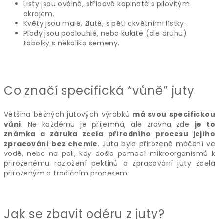
Listy jsou oválné, střídavě kopinaté s pilovitým
okrajem.
Květy jsou malé, žluté, s pěti okvětními lístky.
Plody jsou podlouhlé, nebo kulaté (dle druhu)
tobolky s několika semeny.
Co značí specifická “vůně” juty
Většina běžných jutových výrobků
má svou specifickou
vůni
. Ne každému je příjemná, ale zrovna zde
je to
známka a záruka zcela přírodního procesu jejího
zpracování bez chemie
. Juta byla přirozeně máčení ve
vodě, nebo na poli, kdy došlo pomocí mikroorganismů k
přirozenému rozložení pektinů a zpracování juty zcela
přirozeným a tradičním procesem.
Jak se zbavit odéru z juty?