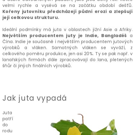
velmi rychle a vysévá se na začátku období dešťů.
Kořeny jutovníku předcházejí půdní erozi a zlepšují
její celkovou strukturu.
Ideální podmínky má juta v oblastech jižní Asie a Afriky.
Největším producentem juty je Indie, Bangladéš
a
Čína. Indie je současně i největším producentem jutových
výrobků a vláken. Samotných vláken se vyváží, z
celkového poměru produkce, jen asi 20%. Ty se pak např. v
lanařských firmách dále zpracovávají do lana, pletených
šňůr či jiných finálních výrobků.
Jak juta vypadá
Juta
patří
do
rodu