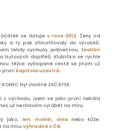
 počátek se datuje
v roce 2012
. Ženy od
nky a ty pak zhmotňovaly do výrobků.
em tehdy vyvinula, jedinečnou,
textilní
 bytových doplňků. Klubíčka se rychle
dnou těžce vyšlapané cestě se jiným už
 první
kapitola uzavírá
.
ý KONEC byl vlastně ZAČÁTEK.
 z východu, jsem se jako první nebála
dnes už nechávám vyrábět na míru.
ály jako,
len
,
mohér
,
vlna
nebo kůže.
t na míru
výhradně v ČR
.