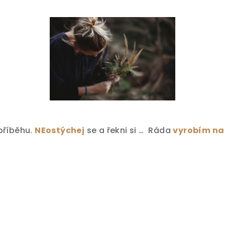
příběhu.
NEostýchej
se a řekni si … Ráda
vyrobím na