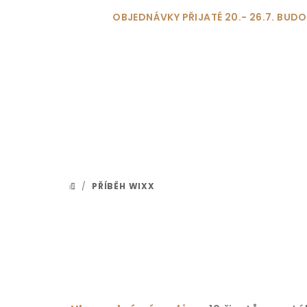
Přejít
OBJEDNÁVKY PŘIJATÉ 20.- 26.7. BU
na
obsah
/
PŘÍBĚH WIXX
DOMŮ