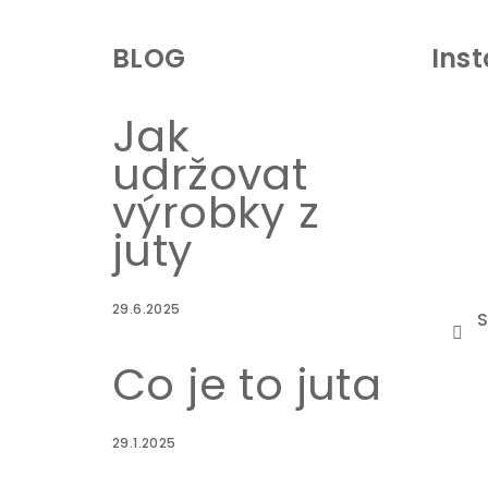
á
BLOG
Ins
p
a
Jak
t
udržovat
í
výrobky z
juty
29.6.2025
S
Co je to juta
29.1.2025