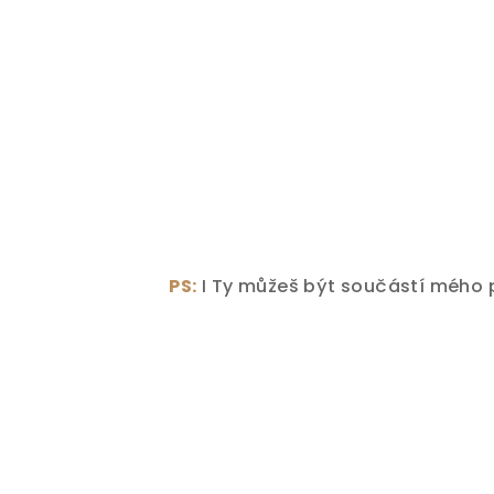
PS:
I Ty můžeš být součástí mého 
Z