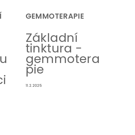
Í
GEMMOTERAPIE
Základní
tinktura -
ou
gemmotera
pie
i
11.2.2025