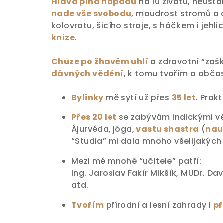
Hlava plná nápadů
na 10 životů, neust
nade vše svobodu
, moudrost stromů a c
kolovratu, šicího stroje, s háčkem i jehl
knize
.
Chůze po žhavém uhlí
a zdravotní “zaš
dávných vědění
, k tomu tvořím a obča
Bylinky
mě sytí už přes
35 let
. Prak
Přes 20 let
se zabývám indickými v
Ájurvéda
,
jóga
,
vastu shastra
(
nau
“Studia” mi dala mnoho všelijakých c
Mezi mé mnohé “učitele” patří:
Ing. Jaroslav Fakír Mikšík, MUDr. Da
atd.
Tvořím
přírodní a lesní zahrady i
př