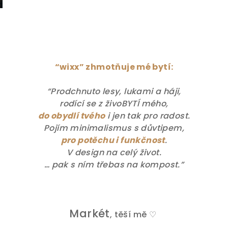
“wixx” zhmotňuje mé bytí:
“Prodchnuto lesy, lukami a háji,
rodící se z živoBYTÍ mého,
do obydlí tvého
i jen tak pro radost.
Pojím minimalismus s důvtipem,
pro potěchu i funkčnost
.
V design na celý život.
… pak s ním třebas na kompost.”
Markét
, těší mě
♡