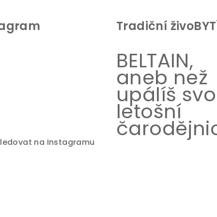
tagram
Tradiční živoBYT
BELTAIN,
aneb než
upálíš sv
letošní
čarodějnic
ledovat na Instagramu