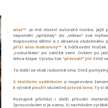
wixx™
je má vlastní autorská tvorba, jejíž
nepaměti „spřádaly“ do „vláken“ své myšle
Inspirována dětmi a z absence obdobného js
přízi
wixx makarony™
k háčkování hraček a
„rozkutálela“ po celičké zemi. Ovšem po je
lehce šlape. Výrobu tak “
převzali
”
jiní
čímž se
Ta další se však radostně vine, čímž pomysln
S textilním vzděláním
a inspirována ženami
k výrobě
použít
skutečná
jutová lana
.
Ty si 
Postupně přichází i další přírodní materi
Zpracovávám si je sama, či nechávám vyrábě