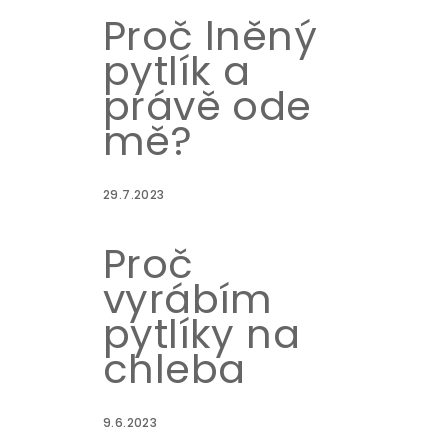
Proč lněný
pytlík a
právě ode
mě?
29.7.2023
Proč
vyrábím
pytlíky na
chleba
9.6.2023