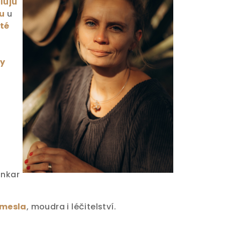
luju
su
u
sté
ky
ankar
emesla
, moudra i léčitelství.