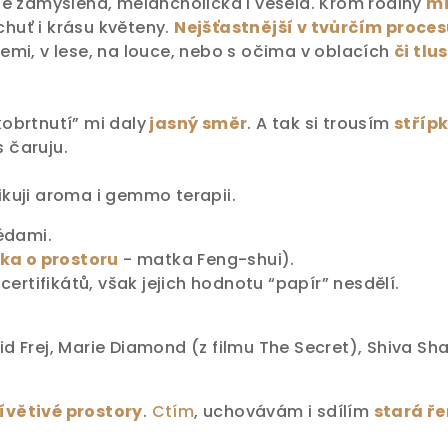
ále zamyšlená, melancholická i veselá. Krom rodiny
mi
huť i krásu květeny.
Nejšťastnější v tvůrčím proce
icemi, v lese, na louce, nebo s očima v oblacích
či tlu
kobrtnutí” mi
daly
jasný směr
. A tak si trousím
stříp
s čaruju.
tikuji aroma i gemmo terapii.
édami.
ka o prostoru
- matka Feng-shui).
ertifikátů, však jejich hodnotu “papír” nesdělí.
vid Frej, Marie Diamond (z filmu The Secret), Shiva Sh
ívětivé prostory
.
Ctím
, uchovávám i sdílím
stará ř