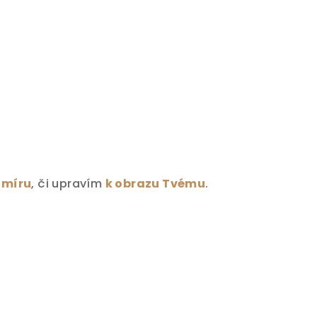
 míru
, či upravím
k obrazu Tvému
.