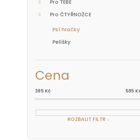
n
Pro TEBE
n
Pro ČTYŘNOŽCE
í
Psí hračky
p
Pelíšky
a
n
Cena
e
l
385
Kč
585
K
ROZBALIT FILTR