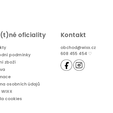
t)né oficiality
Kontakt
kty
obchod
@
wixx.cz
608 455 454 ♡
dní podmínky
ní zboží
va
amace
na osobních údajů
h WIXX
la cookies