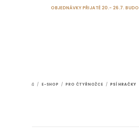
Přejít
OBJEDNÁVKY PŘIJATÉ 20.- 26.7. BU
na
obsah
/
E-SHOP
/
PRO ČTYŘNOŽCE
/
PSÍ HRAČKY
DOMŮ