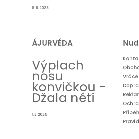
9.6.2023
ÁJURVÉDA
Nud(
Konta
Výplach
Obcho
nosu
Vráce
konvičkou -
Dopra
Džala nétí
Rekl
Ochra
Příbě
1.2.2025
Pravid