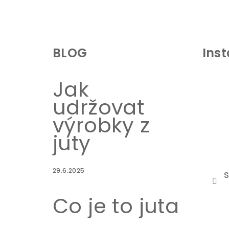
Z
á
BLOG
Ins
p
a
Jak
t
udržovat
í
výrobky z
juty
29.6.2025
S
Co je to juta