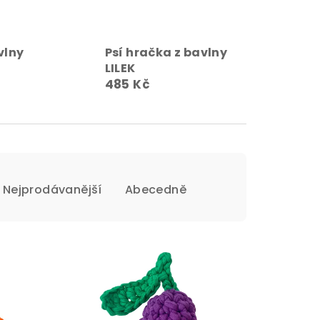
vlny
Psí hračka z bavlny
LILEK
485 Kč
Nejprodávanější
Abecedně