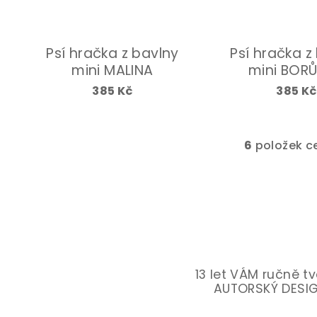
Psí hračka z bavlny
Psí hračka z
mini MALINA
mini BOR
385 Kč
385 Kč
6
položek c
O
v
l
á
d
a
c
13 let VÁM ručně t
AUTORSKÝ DESI
í
p