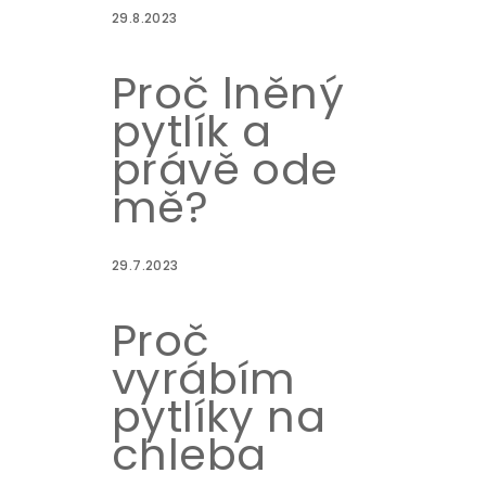
29.8.2023
Proč lněný
pytlík a
právě ode
mě?
29.7.2023
Proč
vyrábím
pytlíky na
chleba