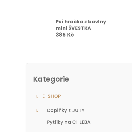
Psí hračka z bavlny
mini ŠVESTKA
385 Kč
P
o
Kategorie
Přeskočit
kategorie
s
E-SHOP
t
r
Doplňky z JUTY
a
Pytlíky na CHLEBA