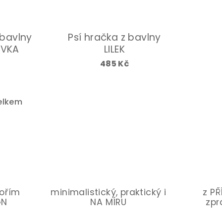
 bavlny
Psí hračka z bavlny
ŮVKA
LILEK
485 Kč
elkem
vořím
minimalistický, praktický i
z P
GN
NA MÍRU
zpr