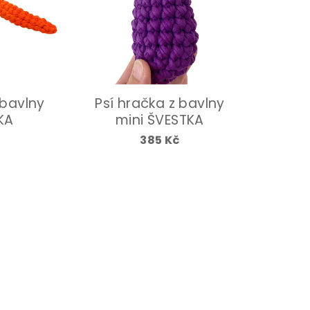
 bavlny
Psí hračka z bavlny
KA
mini ŠVESTKA
385 Kč