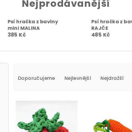
Nejprodávanější
Psí hračka z bavlny
Psí hračka z ba
mini MALINA
RAJČE
385 Kč
485 Kč
Ř
Doporučujeme
Nejlevnější
Nejdražší
a
z
V
e
ý
n
p
í