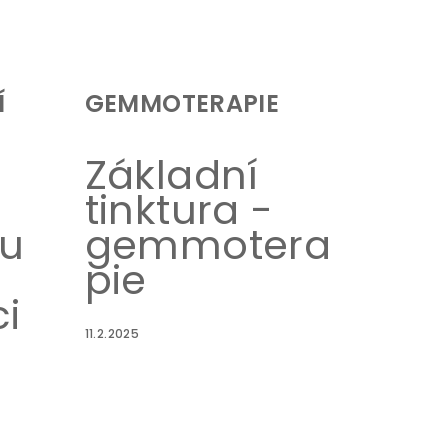
Í
GEMMOTERAPIE
Základní
tinktura -
ou
gemmotera
pie
i
11.2.2025