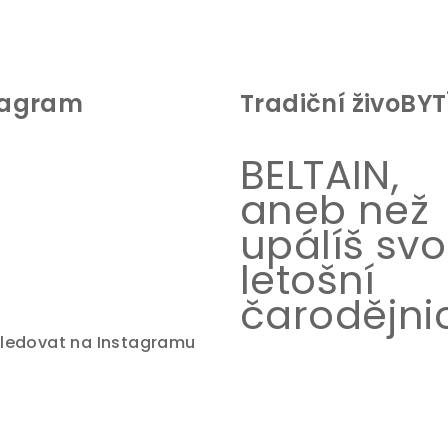
r
v
k
tagram
Tradiční živoBYT
y
v
ý
BELTAIN,
p
aneb než
i
upálíš sv
s
letošní
u
čarodějnic
ledovat na Instagramu