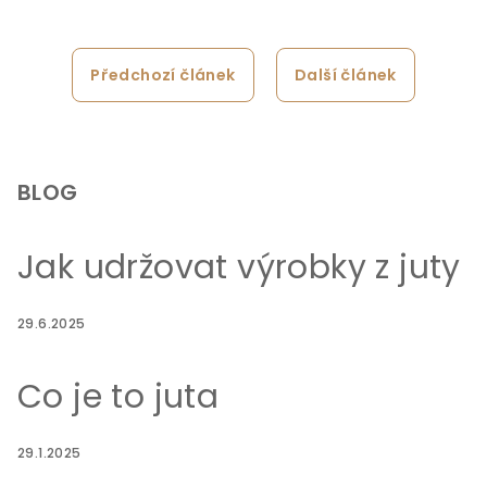
Předchozí článek
Další článek
Z
á
p
BLOG
a
t
Jak udržovat výrobky z juty
í
29.6.2025
Co je to juta
29.1.2025