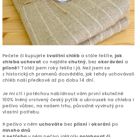
Pečete či kupujete k
valitní chléb
a stále řešíte,
jak
chleba uchovat
co nejdéle
chutný
, bez
okorávání
a
plísně
? Totéž jsem roky řešila i já. Než jsem se
z historických pramenů dozvěděla, jak tehdy uchovávali
chléb naši předkové až po dobu 14 dní.
Je mi ctí i potěchou nabídnout vám první skutečně
100% lněný vrstvený český pytlík a ubrousek na chleba i
pečivo vůbec, na našem trhu, původně vyvinutý pro
vlastní potřebu.
୭
pečivo v něm
uchováte
bez
plísní
i
okorání
po
mnoho dnů
୭ netřeba
v něm pečivo jakkoliv
polohovat či