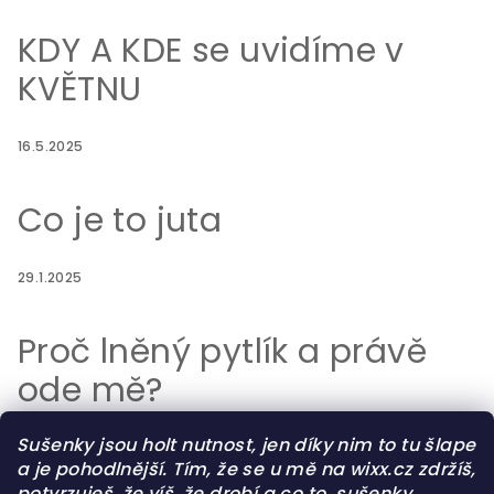
KDY A KDE se uvidíme v
KVĚTNU
16.5.2025
Co je to juta
29.1.2025
Proč lněný pytlík a právě
ode mě?
Sušenky jsou holt nutnost, jen díky nim to tu šlape
29.7.2023
a je pohodlnější. Tím, že se u mě na wixx.cz zdržíš,
potvrzuješ, že víš, že drobí a co to
sušenky