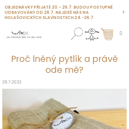
Přejít
OBJEDNÁVKY PŘIJATÉ 20.- 26.7. BUDOU POSTUPNĚ
na
ODBAVOVÁNY OD 28.7. NAJDEŠ NÁS NA
obsah
HOLAŠOVICKÝCH SLAVNOSTECH 24.-26.7.
… ABY PROSTOR TĚŠIL TVÉ OKO I DUŠI
Nákupn
Hledat
Přihlášení
Proč lněný pytlík a právě
košík
ode mě?
29.7.2023