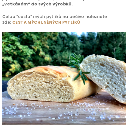
„vetkávám“ do svých výrobků
.
Celou "cestu" mých pytlíků na pečivo naleznete
zde:
CESTA MÝCH LNĚNÝCH PYTLÍKŮ