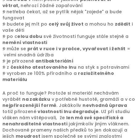
větrat,
nehrozí žádné zapařování
୭
netřeba čekat, až se pytlík nějak "zajede" a bude
fungovat
୭
budete jej mít po
celý svůj život
a mohou ho
zdědit
i
vaše děti
୭
po c
elou dobu
své životnosti funguje stále stejně a
nemění vlastnosti
୭
může se
prát v ruce i v pračce, vyvařovat i žehlit
=
velmi snadná údržba
୭
je přirozeně
antibakteriální
୭
z
českého atestovaného lnu
na styk s potravinami
୭
vyroben ze 100% přírodního a
rozložitelného
materiálu
A proč to funguje? Protože si materiál nechávám
vyrábět
na zakázku
v potřebné hustotě, gramáži a v co
nejpřirozenější formě
. Jakákoliv
nevhodná úprava
totiž přirozené
vlastnosti lnu degraduje
. Už při studiu
vláken nám vštěpovali, že
len má své specifické a
nenahraditelné vlastnosti
jakýmkoliv jiným vláknem.
Dochované prameny našich předků to jen dokazují a
jejich
moudrost
jsem společně se svými znalostmi