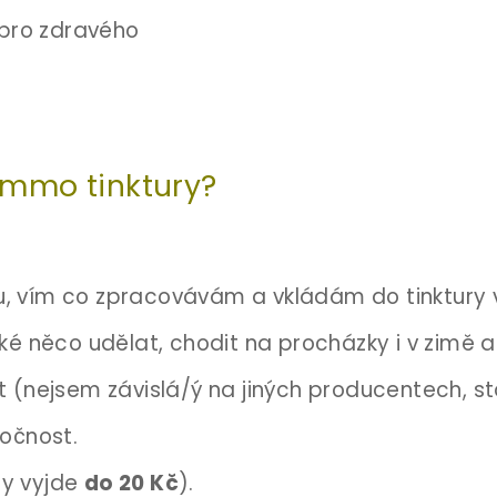
pro zdravého
gemmo tinktury?
u, vím co zpracovávám a vkládám do tinktury vla
ké něco udělat, chodit na procházky i v zimě a
 (nejsem závislá/ý na jiných producentech, st
ročnost.
y vyjde
do 20 Kč
).