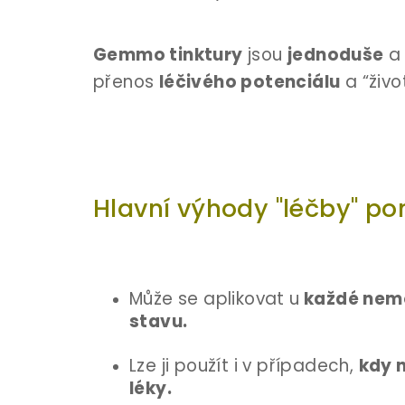
Gemmo tinktury
jsou
jednoduše
přenos
léčivého potenciálu
a “živo
Hlavní výhody "léčby" p
Může se aplikovat u
každé nem
stavu.
Lze ji použít i v případech,
kdy n
léky.