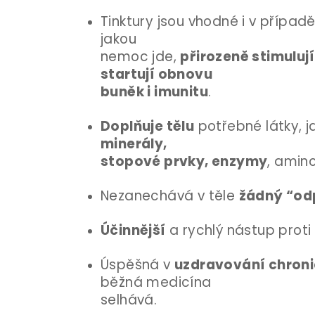
Tinktury jsou vhodné i v případ
jakou
nemoc jde,
přirozeně stimuluj
startují obnovu
buněk i imunitu
.
Doplňuje tělu
potřebné látky, 
minerály,
stopové prvky, enzymy
, amin
Nezanechává v těle
žádný “o
Účinnější
a rychlý nástup prot
Úspěšná v
uzdravování chron
běžná medicína
selhává.