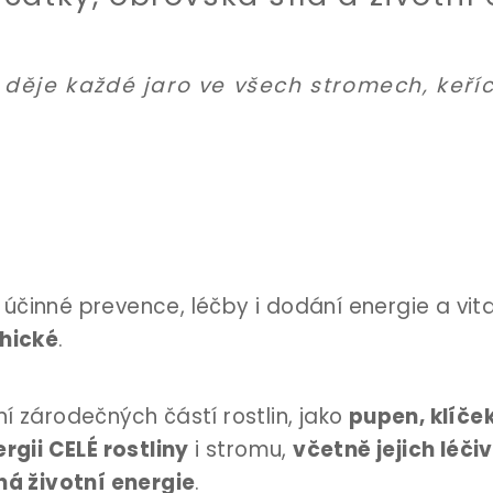
se děje každé jaro ve všech stromech, keříc
činné prevence, léčby i dodání energie a vitali
chické
.
 zárodečných částí rostlin, jako
pupen, klíče
rgii CELÉ rostliny
i stromu,
včetně jejich léči
á životní energie
.