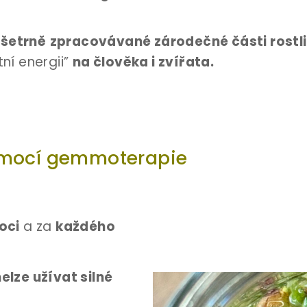
a
šetrně
zpracovávané zárodečné části rostl
tní energii”
na člověka i zvířata.
omocí
gemmoterapie
oci
a za
každého
elze užívat silné