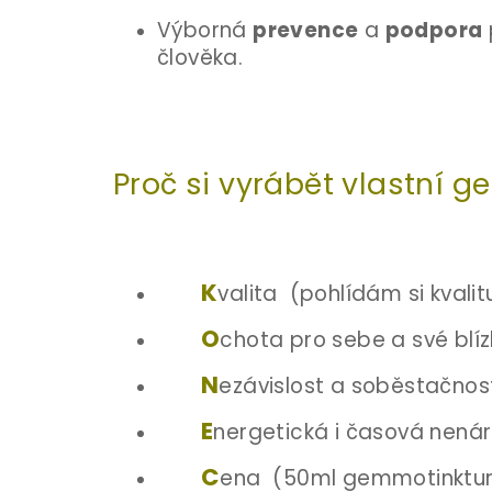
Výborná
prevence
a
podpora
člověka.
Proč si vyrábět vlastní 
K
valita (pohlídám si kvalit
O
chota pro sebe a své blíz
N
ezávislost a soběstačnost
E
nergetická i časová nená
C
ena (50ml gemmotinktur