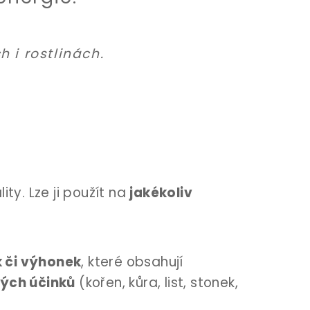
h i rostlinách.
ty. Lze ji použít na
jakékoliv
k či výhonek
, které obsahují
vých účinků
(kořen, kůra, list, stonek,