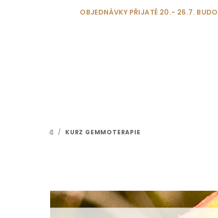
Přejít
OBJEDNÁVKY PŘIJATÉ 20.- 26.7. BU
na
obsah
/
KURZ GEMMOTERAPIE
DOMŮ