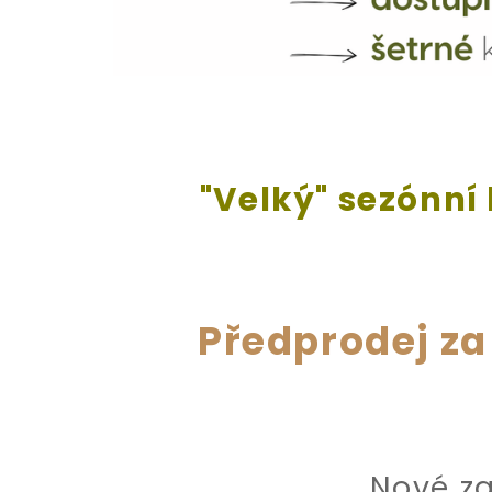
"Velký" sezónní 
Předprodej za
Nové za