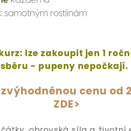
kurz: lze zakoupit jen 1 ročn
sběru - pupeny nepočkají.
 zvýhodněnou cenu od 2
ZDE>
čátky, obrovská síla a životní 