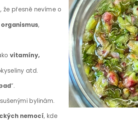
ě, že přesně nevíme o
í
organismus
,
jako
vitamíny,
okyseliny atd.
dpad
”.
i sušenými bylinám.
ických nemocí
, kde