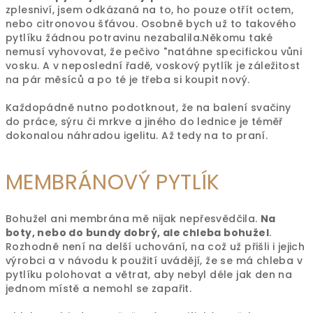
zplesniví, jsem odkázaná na to, ho pouze otřít octem,
nebo citronovou šťávou. Osobně bych už to takového
pytlíku žádnou potravinu nezabalila.Někomu také
nemusí vyhovovat, že pečivo "natáhne specifickou vůni
vosku. A v neposlední řadě, voskový pytlík je záležitost
na pár měsíců a po té je třeba si koupit nový.
Každopádně nutno podotknout, že na balení svačiny
do práce, sýru či mrkve a jiného do lednice je téměř
dokonalou náhradou igelitu. Až tedy na to praní.
MEMBRÁNOVÝ PYTLÍK
Bohužel ani membrána mě nijak nepřesvědčila.
Na
boty, nebo do bundy dobrý, ale chleba bohužel
.
Rozhodně není na delší uchování, na což už přišli i jejich
výrobci a v návodu k použití uvádějí, že se má chleba v
pytlíku polohovat a větrat, aby nebyl déle jak den na
jednom místě a nemohl se zapařit.