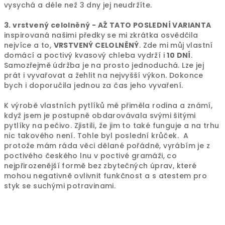
vysychá a déle než 3 dny jej neudržíte.
3. vrstvený celolněný - AŽ TATO POSLEDNÍ VARIANTA
inspirovaná našimi předky se mi zkrátka osvědčila
nejvíce a to,
VRSTVENÝ CELOLNĚNÝ
. Zde mi můj vlastní
domácí a poctivý kvasový chleba vydrží i
10 DNÍ
.
Samozřejmě údržba je na prosto jednoduchá. Lze jej
prát i vyvařovat a žehlit na nejvyšší výkon. Dokonce
bych i doporučila jednou za čas jeho vyvaření.
K výrobě vlastních pytlíků mě přiměla rodina a známí,
když jsem je postupně obdarovávala svými šitými
pytlíky na pečivo. Zjistili, že jim to také funguje a na trhu
nic takového není. Tohle byl poslední krůček. A
protože mám ráda věci dělané pořádně, vyrábím je z
poctivého českého lnu v poctivé gramáži, co
nejpřirozenější formě bez zbytečných úprav, které
mohou negativně ovlivnit funkčnost a s atestem pro
styk se suchými potravinami.