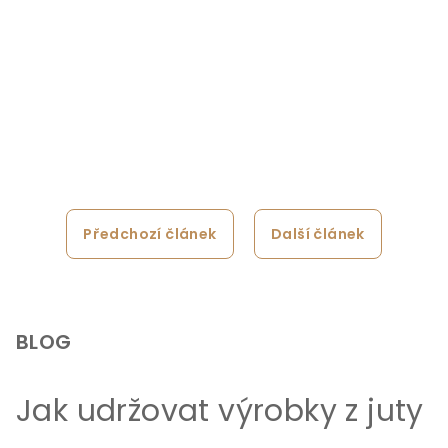
Předchozí článek
Další článek
Z
á
p
BLOG
a
t
Jak udržovat výrobky z juty
í