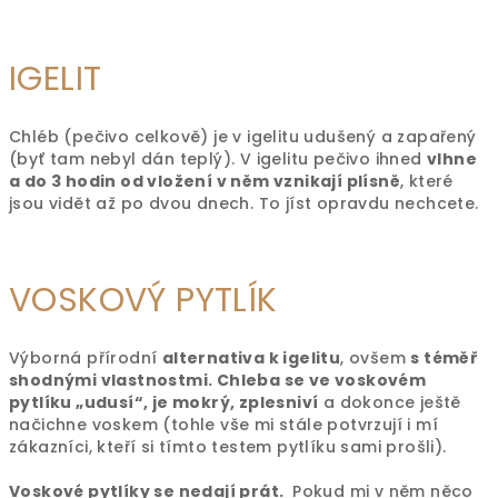
IGELIT
Chléb (pečivo celkově) je v igelitu udušený a zapařený
(byť tam nebyl dán teplý). V igelitu pečivo ihned
vlhne
a do 3 hodin od vložení v něm vznikají plísně
, které
jsou vidět až po dvou dnech. To jíst opravdu nechcete.
VOSKOVÝ PYTLÍK
Výborná přírodní
alternativa k igelitu
, ovšem
s téměř
shodnými vlastnostmi. Chleba se ve voskovém
pytlíku „udusí“, je mokrý, zplesniví
a dokonce ještě
načichne voskem (tohle vše mi stále potvrzují i mí
zákazníci, kteří si tímto testem pytlíku sami prošli).
Voskové pytlíky se nedají prát.
Pokud mi v něm něco