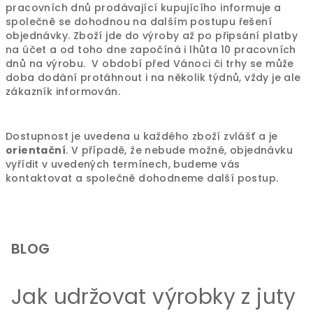
pracovních dnů prodávající kupujícího informuje a
společně se dohodnou na dalším postupu řešení
objednávky. Zboží jde do výroby až po připsání platby
na účet a od toho dne započíná i lhůta 10 pracovních
dnů na výrobu. V období před Vánoci či trhy se může
doba dodání protáhnout i na několik týdnů, vždy je ale
zákazník informován.
Dostupnost je uvedena u každého zboží zvlášť a je
orientační
. V případě, že nebude možné, objednávku
vyřídit v uvedených termínech, budeme vás
kontaktovat a společně dohodneme další postup.
Z
á
p
BLOG
a
t
Jak udržovat výrobky z juty
í