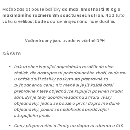
Možno zaslat pouze balíčky
do max. hmotnosti 10 Kg a
maximálního rozměru 3m součtu všech stran.
Nad tuto
váhu a velikost bude dopravné sjednáno individuálně.
Veškeré ceny jsou uvedeny včetně DPH
DŮLEŽITÉ!
Pokud chce kupující objednávku rozdělit do více
zásilek, dle dostupnosti požadovaného zboží, bude mu
u každé další zásilky poskytnuto přepravné za
zvýhodněnou cenu, nic méně si je již každé další
přepravné k téže objednávce kupující povinen hradit
sám. Byť je tedy dopravné zdarma z titulu výšky
objednávky, jedná se pouze o první dopravné dané
objednávky, pokud se nedohodne prodávající
s kupujícím jinak.
Ceny přepravného a limity na dopravu zdarma u GLS