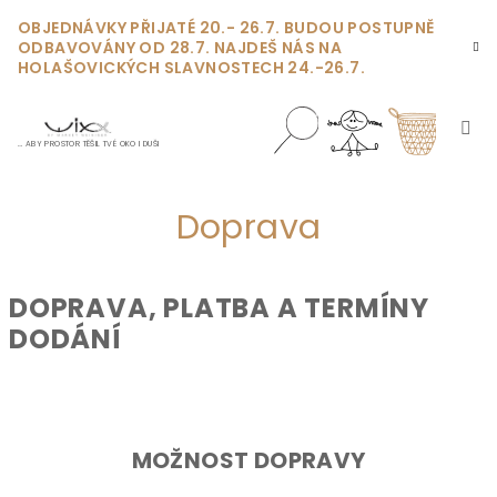
Přejít
OBJEDNÁVKY PŘIJATÉ 20.- 26.7. BUDOU POSTUPNĚ
na
ODBAVOVÁNY OD 28.7. NAJDEŠ NÁS NA
obsah
HOLAŠOVICKÝCH SLAVNOSTECH 24.-26.7.
… ABY PROSTOR TĚŠIL TVÉ OKO I DUŠI
Nákupn
Hledat
Přihlášení
Doprava
košík
DOPRAVA, PLATBA A TERMÍNY
DODÁNÍ
MOŽNOST DOPRAVY