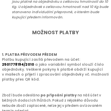
jsou platné na objednávku s celkovou hmotností do 10
Kg. U objednávek s celkovou hmotností nad 10 Kg bude
stanoveno individuální přepravné, o kterém bude
kupující předem informován.
MOŽNOST PLATBY
1. PLATBA PŘEVODEM PŘEDEM
Platbu kupující zasílá převodem na účet:
2501778194
/2010
a jako variabilní symbol slouží číslo
objednávky. Veškeré pokyny k platbě obdrží kupující
v mailech o přijetí i zpracování objednávky vč. možnosti
platby přes QR kód.
Zboží bude odesláno
po připsání platby
na náš účet v
běžných dodacích lhůtách. Pokud z nějakého důvodu
nebude zboží zaplacené, nelze jej v předem avízovaném
termín odeslat.