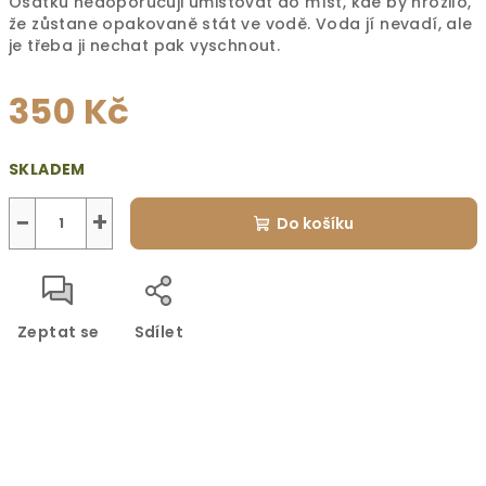
Ošatku nedoporučuji umisťovat do míst, kde by hrozilo,
že zůstane opakovaně stát ve vodě. Voda jí nevadí, ale
je třeba ji nechat pak vyschnout.
350 Kč
Měrná
SKLADEM
cena:
−
+
Do košíku
Zeptat se
Sdílet