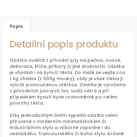
Popis
Detailní popis produktu
Ošatka oválná z přírodní juty na pečivo, ovoce,
dekorace, klíče, příbory či jiné drobnosti. Ošatka
je vhodná i na kynutí těsta. Do malé se vejde cca
1 kg chleba (z 500g mouky), vždy je však třeba ji
vyložit pomoučenou utěrkou. Ošatka je vyrobena
z přírodních jutových lan, tudíž větrá a při
případném kynutí kyne rovnoměrně po celém
povrchu těsta.
Díky jednoduchým liniím vypadá ošatka velmi
přirozeně v moderním minimalistickém či
industriálním stylu a výborně zapadne i do
vesnického, francouzského či boho stylu. Krásně