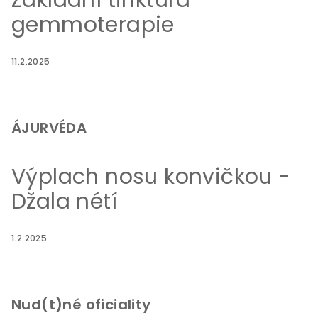
Základní tinktura -
gemmoterapie
11.2.2025
ÁJURVÉDA
Výplach nosu konvičkou -
Džala nétí
1.2.2025
Nud(t)né oficiality