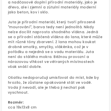
a nadčasově doplní přírodní materiály, jako je
dřevo, ale i zjemní a zútulní materiály moderní
jako beton, kov i sklo.
Juta je přírodní materiál, který tvoří přirozeně
"mourování", barva tedy není jednolitá. Nikdy
nelze docílit naprosto shodného vlákna. Jedná
se o přírodní stáčená vlákna do lana, které může
mít různé tóny zbarvení. Z lana mohou koukat
drobné smotky, smyčky, vlákénka, což je v
pořádku a nejedná se o vadu materiálu. Juta
není do stálého mokra. Běžnou provozní a
nárazovou vlhkost ve větraných místnostech
však snáší dobře.
Ošatku nedoporučuji umisťovat do míst, kde by
hrozilo, že zůstane opakovaně stát ve vodě.
Voda jí nevadí, ale je třeba ji nechat pak
vyschnout.
Rozměr:
cca 19x13x8 cm