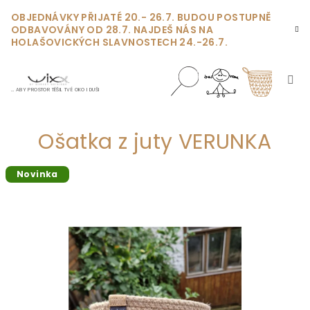
Přejít
OBJEDNÁVKY PŘIJATÉ 20.- 26.7. BUDOU POSTUPNĚ
na
ODBAVOVÁNY OD 28.7. NAJDEŠ NÁS NA
obsah
HOLAŠOVICKÝCH SLAVNOSTECH 24.-26.7.
… ABY PROSTOR TĚŠIL TVÉ OKO I DUŠI
Nákupn
Hledat
Přihlášení
Ošatka z juty VERUNKA
košík
Novinka