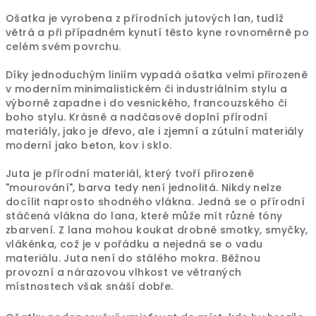
Ošatka je vyrobena z přírodních jutových lan, tudíž
větrá a při případném kynutí těsto kyne rovnoměrně po
celém svém povrchu.
Díky jednoduchým liniím vypadá ošatka velmi přirozeně
v moderním minimalistickém či industriálním stylu a
výborně zapadne i do vesnického, francouzského či
boho stylu. Krásně a nadčasově doplní přírodní
materiály, jako je dřevo, ale i zjemní a zútulní materiály
moderní jako beton, kov i sklo.
Juta je přírodní materiál, který tvoří přirozeně
"mourování", barva tedy není jednolitá. Nikdy nelze
docílit naprosto shodného vlákna. Jedná se o přírodní
stáčená vlákna do lana, které může mít různé tóny
zbarvení. Z lana mohou koukat drobné smotky, smyčky,
vlákénka, což je v pořádku a nejedná se o vadu
materiálu. Juta není do stálého mokra. Běžnou
provozní a nárazovou vlhkost ve větraných
místnostech však snáší dobře.