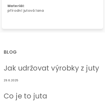
Materiál:
přírodní jutová lana
Z
á
p
BLOG
a
t
Jak udržovat výrobky z juty
í
29.6.2025
Co je to juta