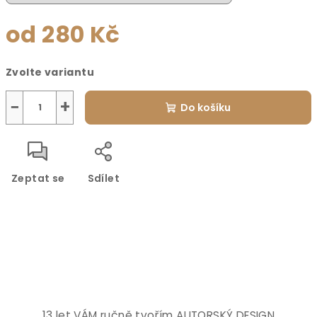
od
280 Kč
Měrná
Zvolte variantu
cena:
−
+
Do košíku
Zeptat se
Sdílet
13 let VÁM ručně tvořím AUTORSKÝ DESIGN