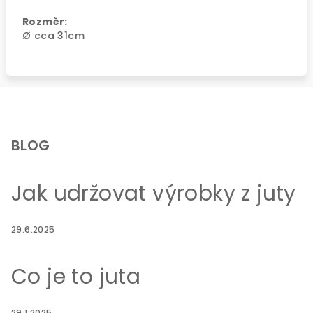
Rozměr:
Ø cca 31cm
Z
á
p
BLOG
a
t
Jak udržovat výrobky z juty
í
29.6.2025
Co je to juta
29.1.2025