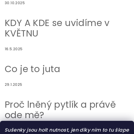
30.10.2025
KDY A KDE se uvidíme v
KVĚTNU
16.5.2025
Co je to juta
29.1.2025
Proč lněný pytlík a právě
ode mě?
Sušenky jsou holt nutnost, jen díky nim to tu šlape
29.7.2023