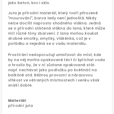
jako beton, kov i sklo.
Juta je přírodní materiál, který tvoří přirozeně
"mourování", barva tedy není jednolitá. Nikdy
nelze docílit naprosto shodného vlákna. Jedná
se o přírodní stáčená vlákna do lana, které může
mít různé tóny zbarvení. Z lana mohou koukat
drobné smotky, smyčky, vlákénka, což je v
pořádku a nejedná se o vadu materiálu.
Prostírání nedoporučuji umisťovat do míst, kde
by na něj mohla opakovaně téct či šplíchat voda
a hrozilo by, že v ní zůstane opakovaně stát.
např. nechávat jako podložku po květináč na
balkóně atd. Běžnou provozní a nárazovou
vlhkost ve větraných místnostech i venku však
snáší dobře.
Materiál:
přírodní juta