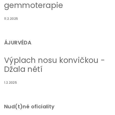
gemmoterapie
11.2.2025
ÁJURVÉDA
Výplach nosu konvičkou -
Džala nétí
1.2.2025
Nud(t)né oficiality