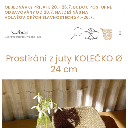
Přejít
OBJEDNÁVKY PŘIJATÉ 20.- 26.7. BUDOU POSTUPNĚ
na
ODBAVOVÁNY OD 28.7. NAJDEŠ NÁS NA
obsah
HOLAŠOVICKÝCH SLAVNOSTECH 24.-26.7.
… ABY PROSTOR TĚŠIL TVÉ OKO I DUŠI
Nákupn
Hledat
Přihlášení
Prostírání z juty KOLEČKO Ø
košík
24 cm