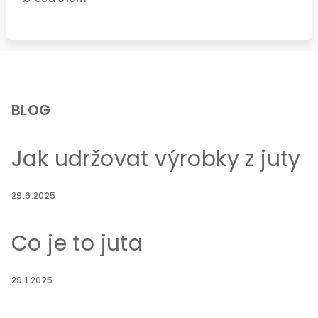
Z
á
p
BLOG
a
t
Jak udržovat výrobky z juty
í
29.6.2025
Co je to juta
29.1.2025