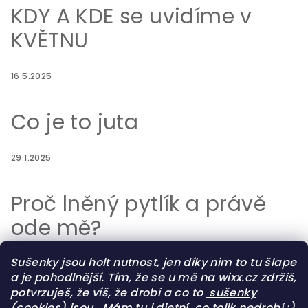
KDY A KDE se uvidíme v
KVĚTNU
16.5.2025
Co je to juta
29.1.2025
Proč lněný pytlík a právě
ode mě?
Sušenky jsou holt nutnost, jen díky nim to tu šlape
29.7.2023
a je pohodlnější. Tím, že se u mě na wixx.cz zdržíš,
potvrzuješ, že víš, že drobí a co to
sušenky
(cookies) jsou
.
Mám tu i dietní, co tolik nedrobí :)