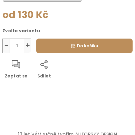
od
130 Kč
Měrná
Zvolte variantu
cena:
−
+
Do košíku
Zeptat se
Sdílet
13 let VÁM ručně tvořím AUTORSKÝ DESIGN