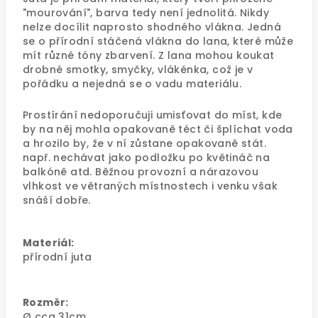
"mourování", barva tedy není jednolitá. Nikdy
nelze docílit naprosto shodného vlákna. Jedná
se o přírodní stáčená vlákna do lana, které může
mít různé tóny zbarvení. Z lana mohou koukat
drobné smotky, smyčky, vlákénka, což je v
pořádku a nejedná se o vadu materiálu.
Prostírání nedoporučuji umisťovat do míst, kde
by na něj mohla opakovaně téct či šplíchat voda
a hrozilo by, že v ní zůstane opakovaně stát.
např. nechávat jako podložku po květináč na
balkóně atd. Běžnou provozní a nárazovou
vlhkost ve větraných místnostech i venku však
snáší dobře.
Materiál:
přírodní juta
Rozměr:
Ø cca 31cm