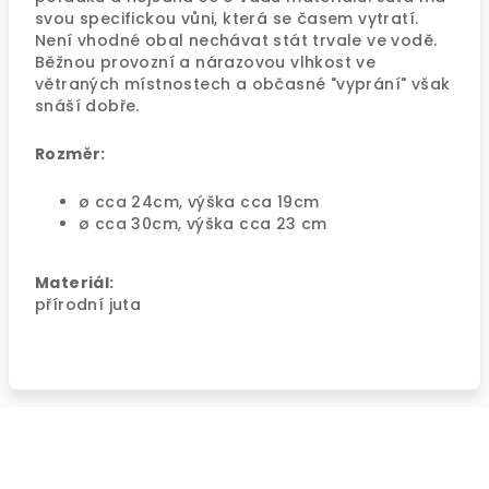
svou specifickou vůni, která se časem vytratí.
Není vhodné obal nechávat stát trvale ve vodě.
Běžnou provozní a nárazovou vlhkost ve
větraných místnostech a občasné "vyprání" však
snáší dobře.
Rozměr:
ø cca 24cm, výška cca 19cm
ø cca 30cm, výška cca 23 cm
Materiál:
přírodní juta
Z
á