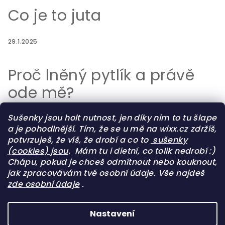
Co je to juta
29.1.2025
Proč lněný pytlík a právě
ode mě?
Sušenky jsou holt nutnost, jen díky nim to tu šlape
29.7.2023
a je pohodlnější. Tím, že se u mě na wixx.cz zdržíš,
potvrzuješ, že víš, že drobí a co to
sušenky
Test pytlíků, ubrousků a
(cookies) jsou
.
Mám tu i dietní, co tolik nedrobí :)
Chápu, pokud je chceš odmítnout nebo kouknout,
utěrek na pečivo
jak zpracovávám tvé osobní údaje. Vše najdeš
zde osobní údaje
.
12.10.2022
Nastavení