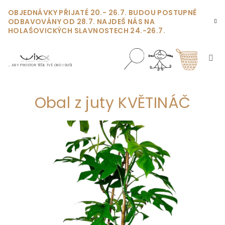
Přejít
OBJEDNÁVKY PŘIJATÉ 20.- 26.7. BUDOU POSTUPNĚ
na
ODBAVOVÁNY OD 28.7. NAJDEŠ NÁS NA
obsah
HOLAŠOVICKÝCH SLAVNOSTECH 24.-26.7.
… ABY PROSTOR TĚŠIL TVÉ OKO I DUŠI
Nákupn
Hledat
Přihlášení
Obal z juty KVĚTINÁČ
košík