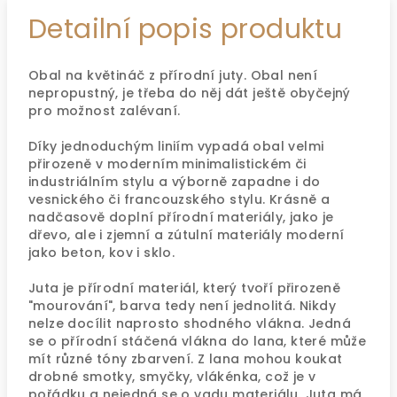
Detailní popis produktu
Obal na květináč z přírodní juty. Obal není
nepropustný, je třeba do něj dát ještě obyčejný
pro možnost zalévaní.
Díky jednoduchým liniím vypadá obal velmi
přirozeně v moderním minimalistickém či
industriálním stylu a výborně zapadne i do
vesnického či francouzského stylu. Krásně a
nadčasově doplní přírodní materiály, jako je
dřevo, ale i zjemní a zútulní materiály moderní
jako beton, kov i sklo.
Juta je přírodní materiál, který tvoří přirozeně
"mourování", barva tedy není jednolitá. Nikdy
nelze docílit naprosto shodného vlákna. Jedná
se o přírodní stáčená vlákna do lana, které může
mít různé tóny zbarvení. Z lana mohou koukat
drobné smotky, smyčky, vlákénka, což je v
pořádku a nejedná se o vadu materiálu. Juta má