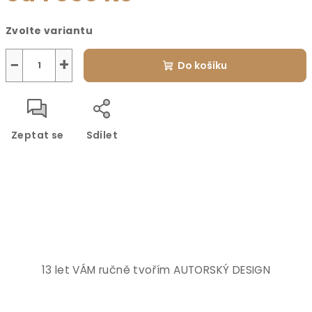
Měrná
Zvolte variantu
cena:
−
+
Do košíku
Zeptat se
Sdílet
13 let VÁM ručně tvořím AUTORSKÝ DESIGN