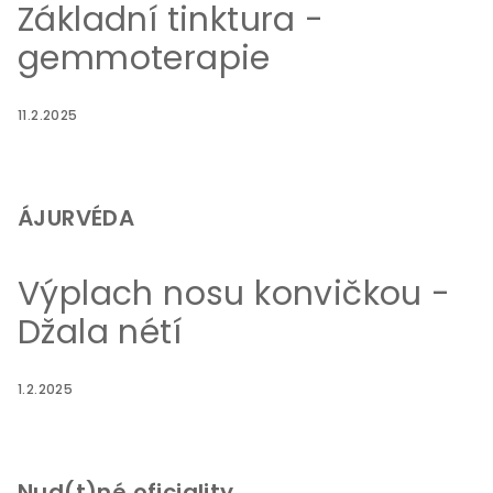
Základní tinktura -
gemmoterapie
11.2.2025
ÁJURVÉDA
Výplach nosu konvičkou -
Džala nétí
1.2.2025
Nud(t)né oficiality