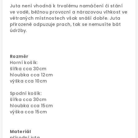
Juta není vhodná k trvalému namáčení či stání
ve vodě, běžnou provozní a nárazovou vlhkost ve
větraných místnostech však snáší dobře. Juta
přirozeně odpuzuje prach, tak se nemusíte bát
údržby.
Rozměr
Horní košík:
šířka cca 30cm
hloubka cca 12cm
výška cca 10cm
Spodní košík:
šířka cca 30cm
hloubka cca 15cm
výška cca 15cm
Materiál
přírodní juta