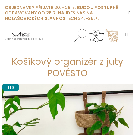
Přejít
OBJEDNÁVKY PŘIJATÉ 20.- 26.7. BUDOU POSTUPNĚ
na
ODBAVOVÁNY OD 28.7. NAJDEŠ NÁS NA
obsah
HOLAŠOVICKÝCH SLAVNOSTECH 24.-26.7.
… ABY PROSTOR TĚŠIL TVÉ OKO I DUŠI
Nákupn
Hledat
Přihlášení
Košíkový organizér z juty
košík
POVĚSTO
Tip