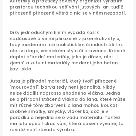
Autorský a praktický závěsný organizér vyrábím
prastarou technikou sešívání jutových lan, tudíž
přirozeně přirozeně větrá a nic se v něm nezapaří.
Díky jednoduchým liniím vypadá košík
nadčasově a velmi přirozeně v jakémkoliv stylu,
tedy moderním minimalistickém či industriálním,
ale i vintage, vesnickém stylu či provence. Krásně
doplní přírodní materiály, jako je dřevo, ale i
zjemní a zútulní materiály moderní jako beton,
kov i sklo.
Juta je přírodní materiál, který tvoří přirozeně
"mourování", barva tedy není jednolitá. Nikdy
nelze docílit naprosto shodného vlákna. Jedná
se o přírodní stáčená vlákna do lana, které může
mít různé tóny zbarvení. Z lana mohou koukat
drobné smotky, smyčky, vlákénka, což je v
pořádku a nejedná se o vadu materiálu. Taktéž
má juta specifickou vůni, která časem vyvane, to
rovněž není závada výrobku.