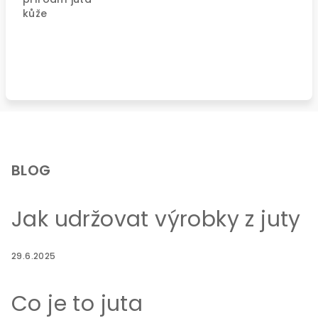
kůže
Z
á
p
BLOG
a
t
Jak udržovat výrobky z juty
í
29.6.2025
Co je to juta