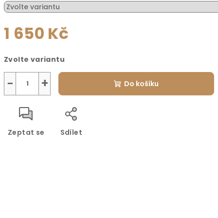
1 650 Kč
Měrná
Zvolte variantu
cena:
−
+
Do košíku
Zeptat se
Sdílet